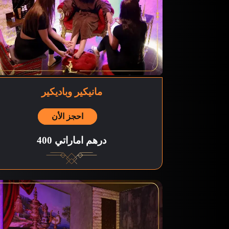
مانيكير وباديكير
احجز الأن
400 درهم اماراتي