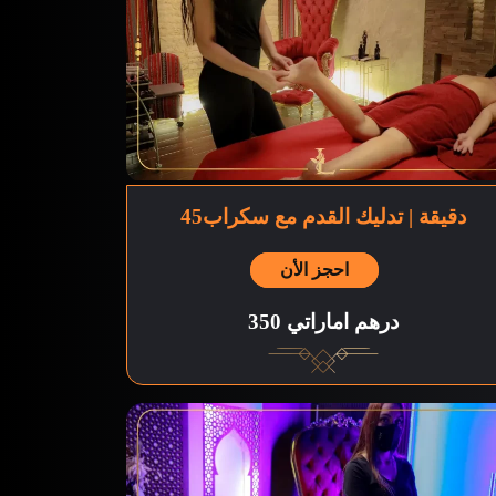
45دقيقة | تدليك القدم مع سكراب
احجز الأن
350 درهم اماراتي