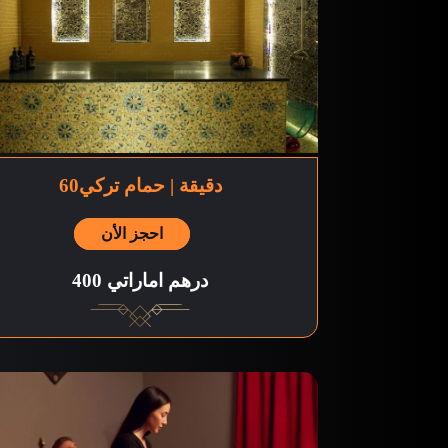
60دقيقة | حمام تركي
احجز الأن
400 درهم اماراتي