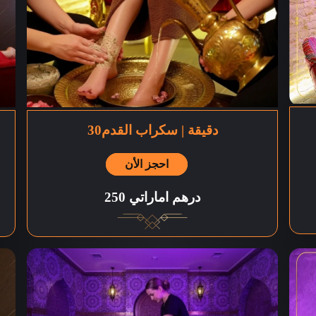
30دقيقة | سكراب القدم
احجز الأن
250 درهم اماراتي