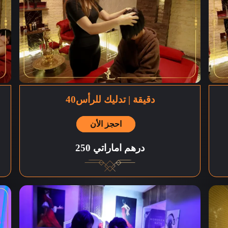
40دقيقة | تدليك للرأس
احجز الأن
250 درهم اماراتي