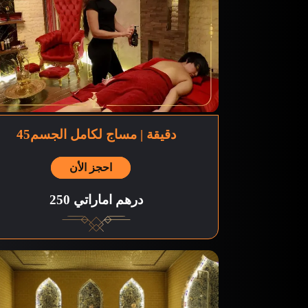
45دقيقة | مساج لكامل الجسم
احجز الأن
250 درهم اماراتي