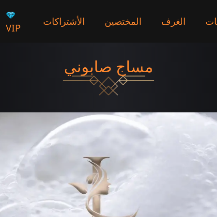
ات
الغرف
المختصين
الأشتراكات
VIP
مساج صابوني