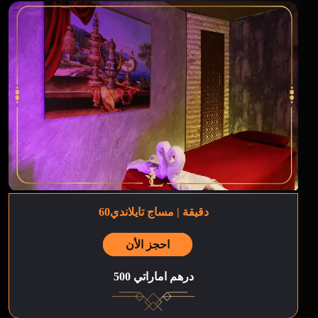
60دقيقة | مساج تايلاندي
احجز الأن
500 درهم اماراتي