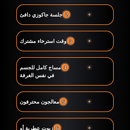
2
جلسة جاكوزي دافئ
3
وقت استرخاء مشترك
4
مساج كامل للجسم
في نفس الغرفة
5
معالجون محترفون
6
زيوت عطرية أو