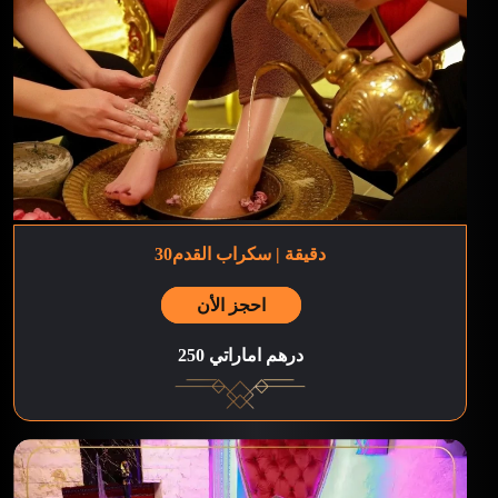
30دقيقة | سكراب القدم
احجز الأن
250 درهم اماراتي