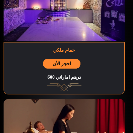
حمام ملكي
احجز الأن
600 درهم اماراتي