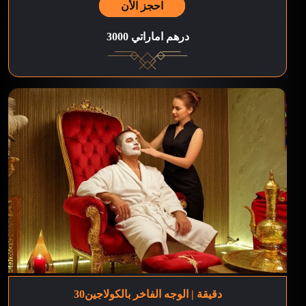
احجز الأن
3000 درهم اماراتي
30دقيقة | الوجه الفاخر بالكولاجين