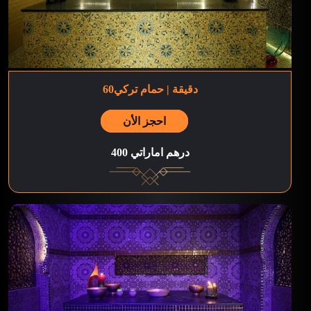
60دقيقة | حمام تركي
احجز الأن
400 درهم اماراتي