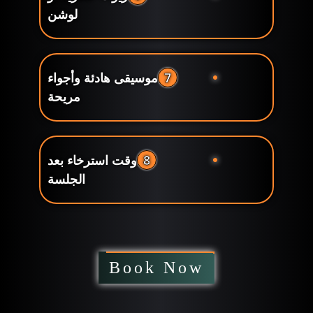
لوشن
7
موسيقى هادئة وأجواء
مريحة
8
وقت استرخاء بعد
الجلسة
Book Now