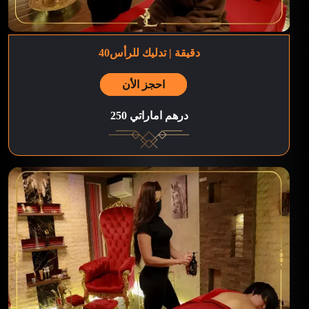
40دقيقة | تدليك للرأس
احجز الأن
250 درهم اماراتي