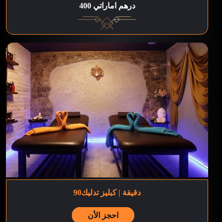
400 درهم اماراتي
90دقيقة | كبليز تدليك
احجز الأن