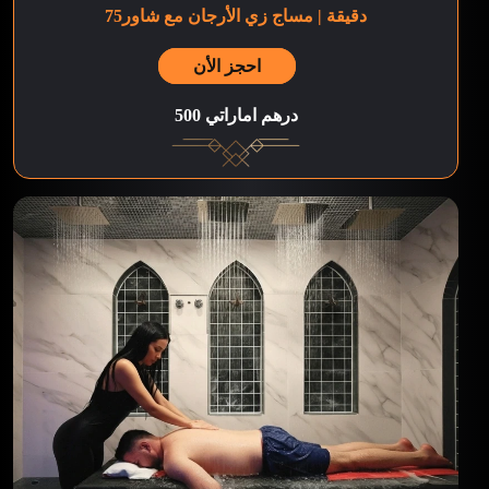
75دقيقة | مساج زي الأرجان مع شاور
احجز الأن
500 درهم اماراتي