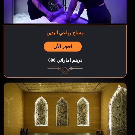
مساج رباعي اليدين
احجز الأن
600 درهم اماراتي