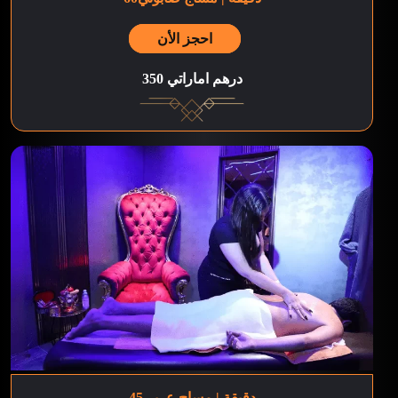
احجز الأن
350 درهم اماراتي
45دقيقة | مساج عربي