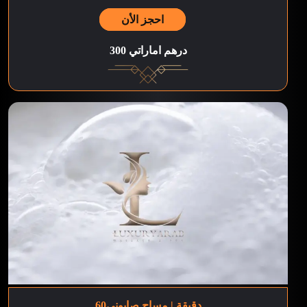
احجز الأن
300 درهم اماراتي
60دقيقة | مساج صابوني