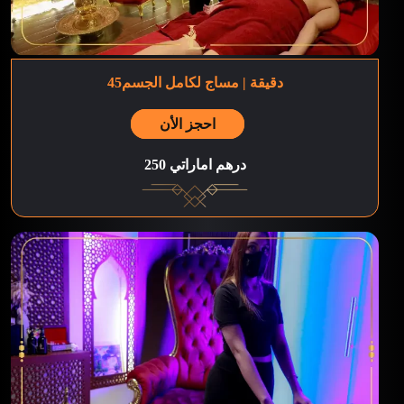
45دقيقة | مساج لكامل الجسم
احجز الأن
250 درهم اماراتي